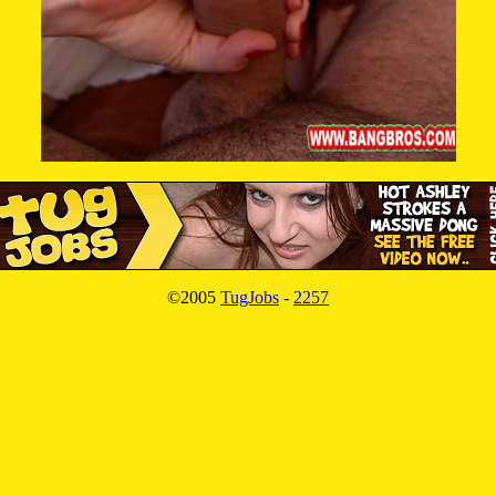
©2005
TugJobs
-
2257